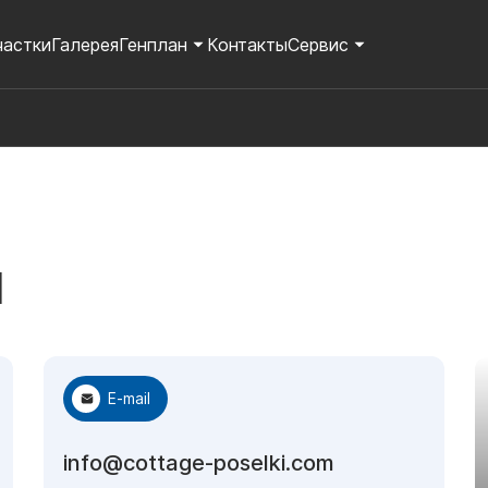
частки
Галерея
Генплан
Контакты
Сервис
ы
E-mail
info@cottage-poselki.com