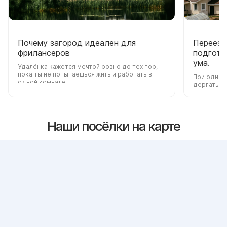
Почему загород идеален для
Переезд
фрилансеров
подготов
ума.
Удалёнка кажется мечтой ровно до тех пор,
пока ты не попытаешься жить и работать в
При одной
одной комнате.
дергаться 
Наши посёлки на карте