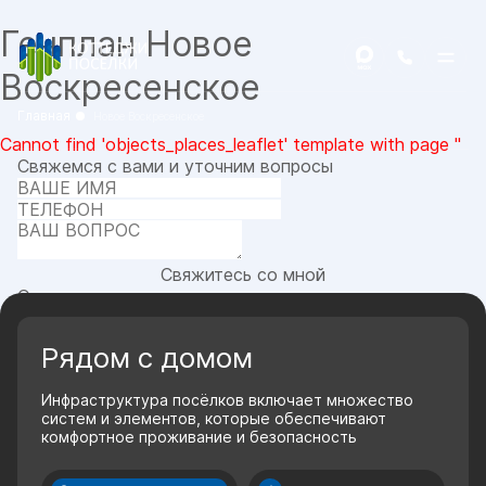
Генплан Новое
Воскресенское
Главная
Новое Воскресенское
Cannot find 'objects_places_leaflet' template with page ''
Свяжемся с вами и уточним вопросы
Cвяжитесь со мной
Оставляя заявку, вы соглашаетесь с
условиями
использования сервиса
Рядом с домом
Инфраструктура посёлков включает множество
систем и элементов, которые обеспечивают
комфортное проживание и безопасность